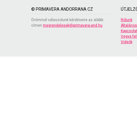
© PRIMAVERA ANDORRANA CZ
ÚTJELZ
Örömmel válaszolunk kérdéseire az alábbi
Rólunk
címen
megrendelesek@primavera-and.hu
Általános
Kapcsola
Vegye fel
Videók