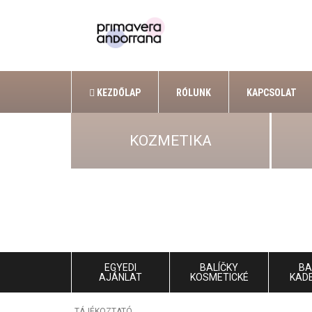
KEZDŐLAP
RÓLUNK
KAPCSOLAT
KOZMETIKA
EGYEDI
BALÍČKY
BA
AJÁNLAT
KOSMETICKÉ
KAD
TÁJÉKOZTATÓ