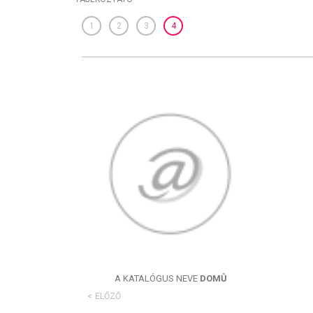
1
2
3
4
A KATALÓGUS NEVE
DOMŮ
ELŐZŐ