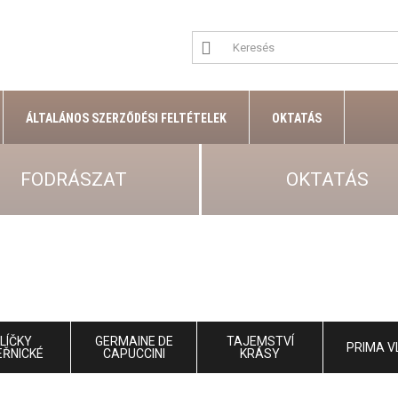
ÁLTALÁNOS SZERZŐDÉSI FELTÉTELEK
OKTATÁS
FODRÁSZAT
OKTATÁS
LÍČKY
GERMAINE DE
TAJEMSTVÍ
PRIMA V
EŘNICKÉ
CAPUCCINI
KRÁSY