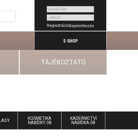
Regisztráció
E-SHOP
TÁJÉKOZTATÓ
KOSMETIKA
KADEŘNICTVÍ
LASY
NABÍDKY 08
NABÍDKA 08